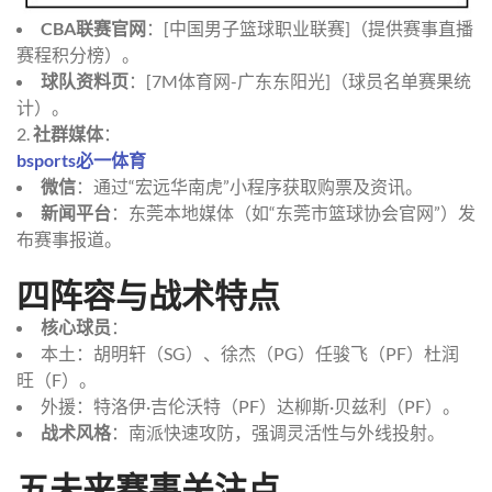
CBA联赛官网
：[中国男子篮球职业联赛]（提供赛事直播
赛程积分榜）。
球队资料页
：[7M体育网-广东东阳光]（球员名单赛果统
计）。
2.
社群媒体
：
bsports必一体育
微信
：通过“宏远华南虎”小程序获取购票及资讯。
新闻平台
：东莞本地媒体（如“东莞市篮球协会官网”）发
布赛事报道。
四阵容与战术特点
核心球员
：
本土：胡明轩（SG）、徐杰（PG）任骏飞（PF）杜润
旺（F）。
外援：特洛伊·吉伦沃特（PF）达柳斯·贝兹利（PF）。
战术风格
：南派快速攻防，强调灵活性与外线投射。
五未来赛事关注点