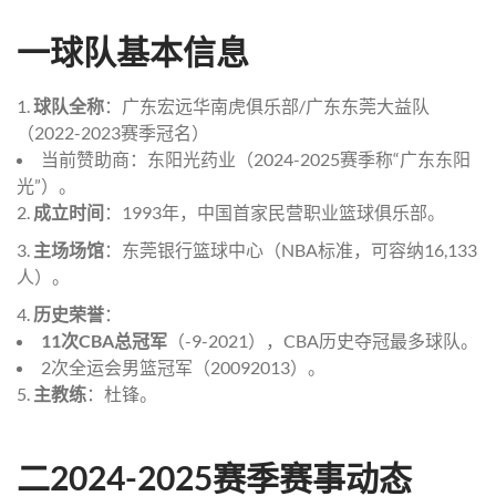
一球队基本信息
1.
球队全称
：广东宏远华南虎俱乐部/广东东莞大益队
（2022-2023赛季冠名）
当前赞助商：东阳光药业（2024-2025赛季称“广东东阳
光”）。
2.
成立时间
：1993年，中国首家民营职业篮球俱乐部。
3.
主场场馆
：东莞银行篮球中心（NBA标准，可容纳16,133
人）。
4.
历史荣誉
：
11次CBA总冠军
（-9-2021），CBA历史夺冠最多球队。
2次全运会男篮冠军（20092013）。
5.
主教练
：杜锋。
二2024-2025赛季赛事动态